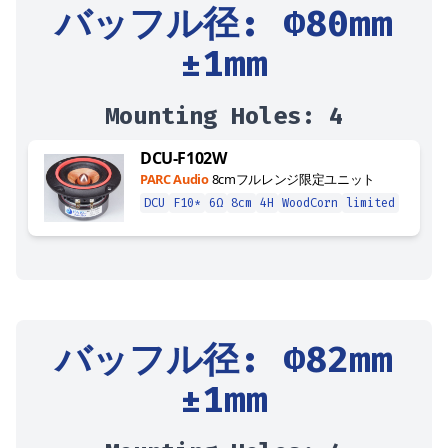
バッフル径
: Φ
80
mm
±1mm
Mounting Holes:
4
DCU-F102W
PARC Audio
8cmフルレンジ限定ユニット
DCU
F10*
6Ω
8cm
4H
WoodCorn
limited
バッフル径
: Φ
82
mm
±1mm