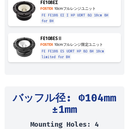
FE108EΣ
FOSTEX
10cmフルレンジユニット
FE
FE108
EΣ
Σ
HP
UDRT
8Ω
10cm
8H
for BH
FE108ESⅡ
FOSTEX
10cmフルレンジ限定ユニット
FE
FE108
ES
UDRT
HP
8Ω
8H
10cm
limited
for BH
バッフル径
: Φ
104
mm
±1mm
Mounting Holes:
4