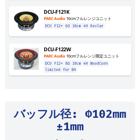
DCU-F121K
PARC Audio
10cmフルレンジユニット
DCU
F12*
6Ω
10cm
4H
Kevlar
DCU-F122W
PARC Audio
10cmフルレンジ限定ユニット
DCU
F12*
8Ω
10cm
4H
WoodCorn
limited
for BH
バッフル径
: Φ
102
mm
±1mm