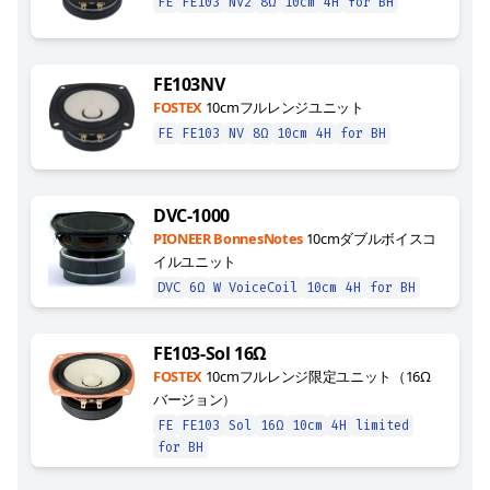
FE
FE103
NV2
8Ω
10cm
4H
for BH
FE103NV
FOSTEX
10cmフルレンジユニット
FE
FE103
NV
8Ω
10cm
4H
for BH
DVC-1000
PIONEER BonnesNotes
10cmダブルボイスコ
イルユニット
DVC
6Ω
W VoiceCoil
10cm
4H
for BH
FE103-Sol 16Ω
FOSTEX
10cmフルレンジ限定ユニット（16Ω
バージョン）
FE
FE103
Sol
16Ω
10cm
4H
limited
for BH