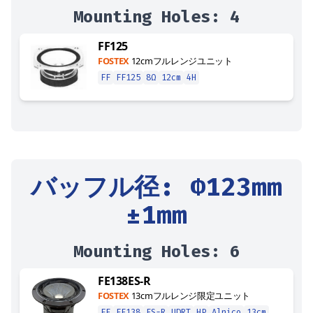
Mounting Holes:
4
FF125
FOSTEX
12cmフルレンジユニット
FF
FF125
8Ω
12cm
4H
バッフル径
: Φ
123
mm
±1mm
Mounting Holes:
6
FE138ES-R
FOSTEX
13cmフルレンジ限定ユニット
FE
FE138
ES-R
UDRT
HP
Alnico
13cm