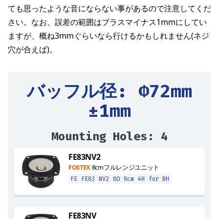
ても思ったような音にならない事があるので注意してくだ
さい。なお、誤差の範囲はプラスマイナス1mmにしてい
ますが、概ね3mmぐらいなら行けるかもしれません(ネジ
穴が合えば)。
バッフル径
: Φ
72
mm
±1mm
Mounting Holes:
4
FE83NV2
FOSTEX
8cmフルレンジユニット
FE
FE83
NV2
8Ω
8cm
4H
for BH
FE83NV